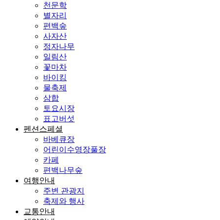
천문학
별자리
편백숲
사자산
정자나무
일림산
꽃마차
바이킹
물축제
삼합
토요시장
표고버섯
펜션스페셜
바베큐장
어린이수영장풀장
카페
편백나무숲
여행안내
주변 관광지
축제와 행사
교통안내