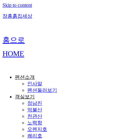
Skip to content
장흥흙집세상
홈으로
HOME
펜션소개
인사말
펜션둘러보기
객실보기
정남진
억불산
천관산
노력항
오렌지호
쾌리호