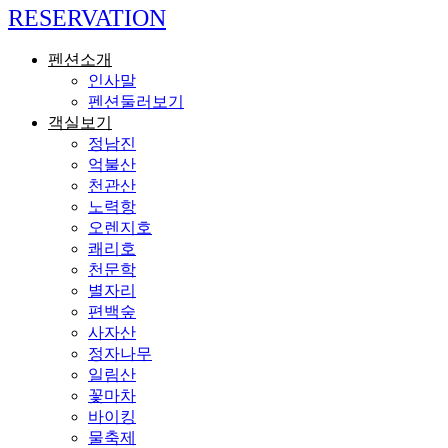
RESERVATION
펜션소개
인사말
펜션둘러보기
객실보기
정남진
억불산
천관산
노력항
오렌지호
쾌리호
천문학
별자리
편백숲
사자산
정자나무
일림산
꽃마차
바이킹
물축제