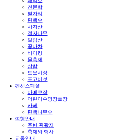
쾌리호
천문학
별자리
편백숲
사자산
정자나무
일림산
꽃마차
바이킹
물축제
삼합
토요시장
표고버섯
펜션스페셜
바베큐장
어린이수영장풀장
카페
편백나무숲
여행안내
주변 관광지
축제와 행사
교통안내