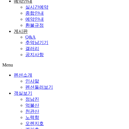
예약안내
실시간예약
종합안내
예약안내
환불규정
게시판
Q&A
추억남기기
갤러리
공지사항
Menu
펜션소개
인사말
펜션둘러보기
객실보기
정남진
억불산
천관산
노력항
오렌지호