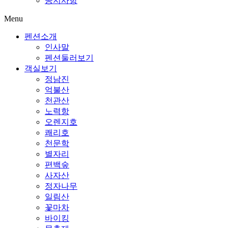
공지사항
Menu
펜션소개
인사말
펜션둘러보기
객실보기
정남진
억불산
천관산
노력항
오렌지호
쾌리호
천문학
별자리
편백숲
사자산
정자나무
일림산
꽃마차
바이킹