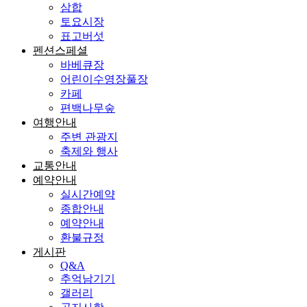
삼합
토요시장
표고버섯
펜션스페셜
바베큐장
어린이수영장풀장
카페
편백나무숲
여행안내
주변 관광지
축제와 행사
교통안내
예약안내
실시간예약
종합안내
예약안내
환불규정
게시판
Q&A
추억남기기
갤러리