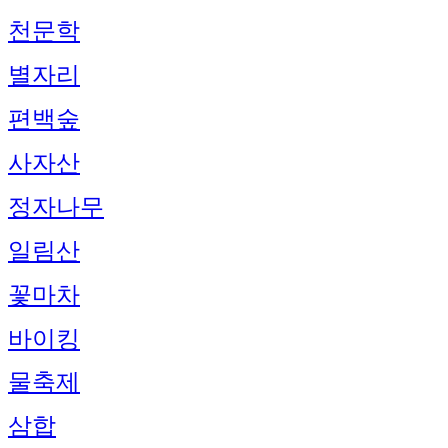
천문학
별자리
편백숲
사자산
정자나무
일림산
꽃마차
바이킹
물축제
삼합