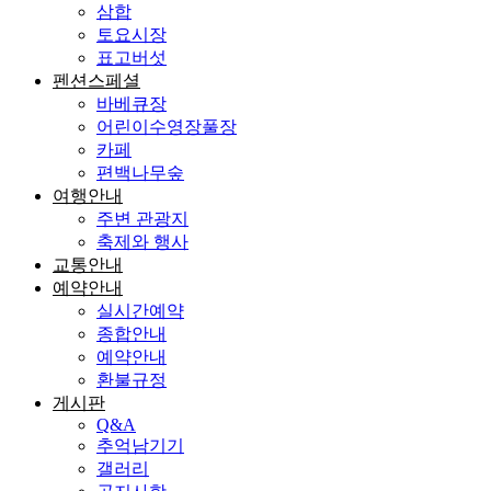
삼합
토요시장
표고버섯
펜션스페셜
바베큐장
어린이수영장풀장
카페
편백나무숲
여행안내
주변 관광지
축제와 행사
교통안내
예약안내
실시간예약
종합안내
예약안내
환불규정
게시판
Q&A
추억남기기
갤러리