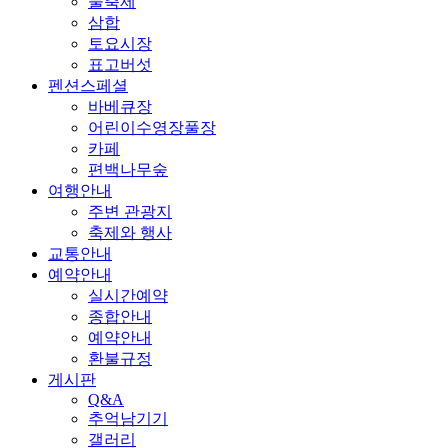
물축제
삼합
토요시장
표고버섯
펜션스페셜
바베큐장
어린이수영장풀장
카페
편백나무숲
여행안내
주변 관광지
축제와 행사
교통안내
예약안내
실시간예약
종합안내
예약안내
환불규정
게시판
Q&A
추억남기기
갤러리