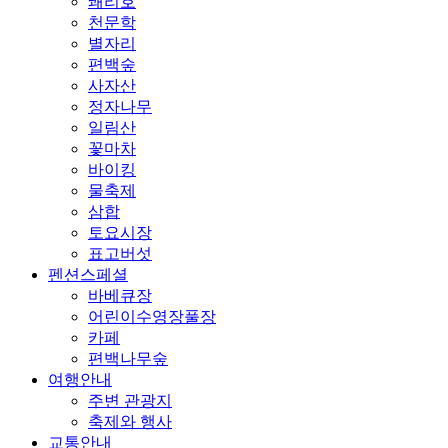
쾌리호
천문학
별자리
편백숲
사자산
정자나무
일림산
꽃마차
바이킹
물축제
삼합
토요시장
표고버섯
펜션스페셜
바베큐장
어린이수영장풀장
카페
편백나무숲
여행안내
주변 관광지
축제와 행사
교통안내