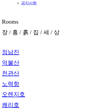
공지사항
Rooms
장 / 흥 / 흙 / 집 / 세 / 상
정남진
억불산
천관산
노력항
오렌지호
쾌리호