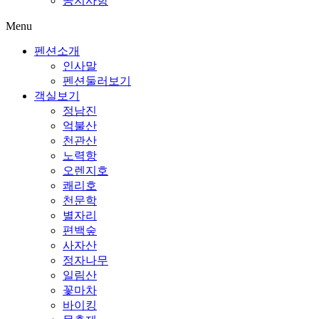
공지사항
Menu
펜션소개
인사말
펜션둘러보기
객실보기
정남진
억불산
천관산
노력항
오렌지호
쾌리호
천문학
별자리
편백숲
사자산
정자나무
일림산
꽃마차
바이킹