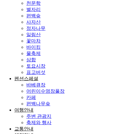
천문학
별자리
편백숲
사자산
정자나무
일림산
꽃마차
바이킹
물축제
삼합
토요시장
표고버섯
펜션스페셜
바베큐장
어린이수영장풀장
카페
편백나무숲
여행안내
주변 관광지
축제와 행사
교통안내