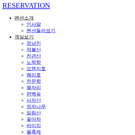
RESERVATION
펜션소개
인사말
펜션둘러보기
객실보기
정남진
억불산
천관산
노력항
오렌지호
쾌리호
천문학
별자리
편백숲
사자산
정자나무
일림산
꽃마차
바이킹
물축제