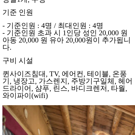
기준 인원
- 기준인원 : 4명 / 최대인원 : 4명
- 기준인원 초과 시 1인당 성인 20,000 원
아동 20,000 원 유아 20,000원이 추가됩니
다.
구비 시설
퀸사이즈침대, TV, 에어컨, 테이블, 온풍
기, 냉장고, 가스렌지, 주방기구일체, 헤어
드라이어, 샴푸, 린스, 바디크렌저, 타월,
와이파이(wifi)