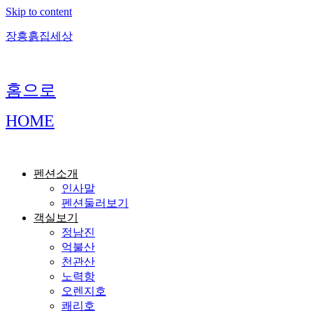
Skip to content
장흥흙집세상
홈으로
HOME
펜션소개
인사말
펜션둘러보기
객실보기
정남진
억불산
천관산
노력항
오렌지호
쾌리호