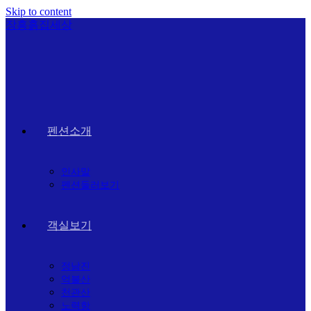
Skip to content
장흥흙집세상
펜션소개
인사말
펜션둘러보기
객실보기
정남진
억불산
천관산
노력항