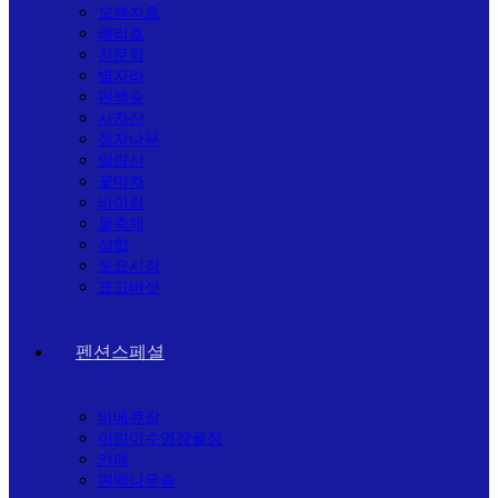
오렌지호
쾌리호
천문학
별자리
편백숲
사자산
정자나무
일림산
꽃마차
바이킹
물축제
삼합
토요시장
표고버섯
펜션스페셜
바베큐장
어린이수영장풀장
카페
편백나무숲