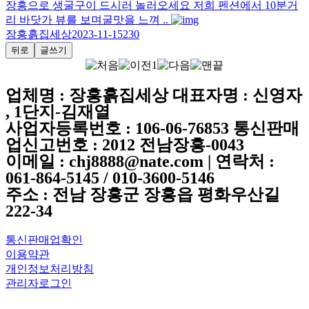
장흥으로 생굴구이 드시러 놀러오세요 저희 펜션에서 10분거
리 바닷가 뷰를 보며굴맛을 느껴 ..
장흥흙집세상
2023-11-15
230
뒤로
글쓰기
1
업체명 : 장흥흙집세상 대표자명 : 신영자
, 1단지-김재열
사업자등록번호 : 106-06-76853 통신판매
업신고번호 : 2012 전남장흥-0043
이메일 : chj8888@nate.com | 연락처 :
061-864-5145 / 010-3600-5146
주소 : 전남 장흥군 장흥읍 평화우산길
222-34
통신판매업확인
이용약관
개인정보처리방침
관리자로그인