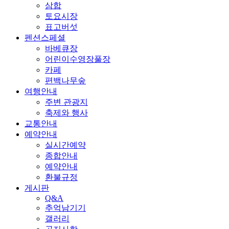
삼합
토요시장
표고버섯
펜션스페셜
바베큐장
어린이수영장풀장
카페
편백나무숲
여행안내
주변 관광지
축제와 행사
교통안내
예약안내
실시간예약
종합안내
예약안내
환불규정
게시판
Q&A
추억남기기
갤러리