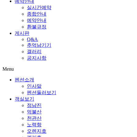
예약안내
실시간예약
종합안내
예약안내
환불규정
게시판
Q&A
추억남기기
갤러리
공지사항
Menu
펜션소개
인사말
펜션둘러보기
객실보기
정남진
억불산
천관산
노력항
오렌지호