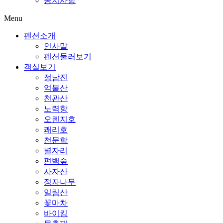
공지사항
Menu
펜션소개
인사말
펜션둘러보기
객실보기
정남진
억불산
천관산
노력항
오렌지호
쾌리호
천문학
별자리
편백숲
사자산
정자나무
일림산
꽃마차
바이킹