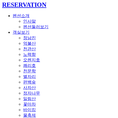
RESERVATION
펜션소개
인사말
펜션둘러보기
객실보기
정남진
억불산
천관산
노력항
오렌지호
쾌리호
천문학
별자리
편백숲
사자산
정자나무
일림산
꽃마차
바이킹
물축제