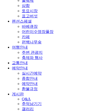
물축제
삼합
토요시장
표고버섯
펜션스페셜
바베큐장
어린이수영장풀장
카페
편백나무숲
여행안내
주변 관광지
축제와 행사
교통안내
예약안내
실시간예약
종합안내
예약안내
환불규정
게시판
Q&A
추억남기기
갤러리