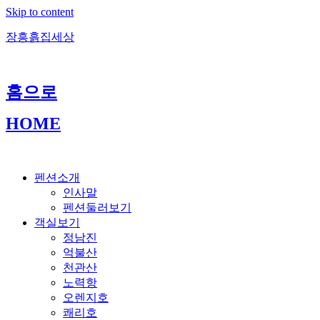
Skip to content
장흥흙집세상
홈으로
HOME
펜션소개
인사말
펜션둘러보기
객실보기
정남진
억불산
천관산
노력항
오렌지호
쾌리호