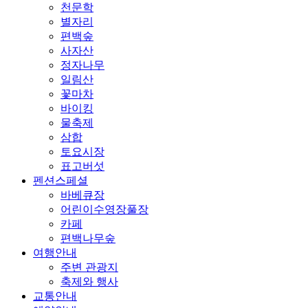
천문학
별자리
편백숲
사자산
정자나무
일림산
꽃마차
바이킹
물축제
삼합
토요시장
표고버섯
펜션스페셜
바베큐장
어린이수영장풀장
카페
편백나무숲
여행안내
주변 관광지
축제와 행사
교통안내