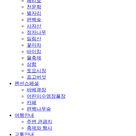
쾌리호
천문학
별자리
편백숲
사자산
정자나무
일림산
꽃마차
바이킹
물축제
삼합
토요시장
표고버섯
펜션스페셜
바베큐장
어린이수영장풀장
카페
편백나무숲
여행안내
주변 관광지
축제와 행사
교통안내